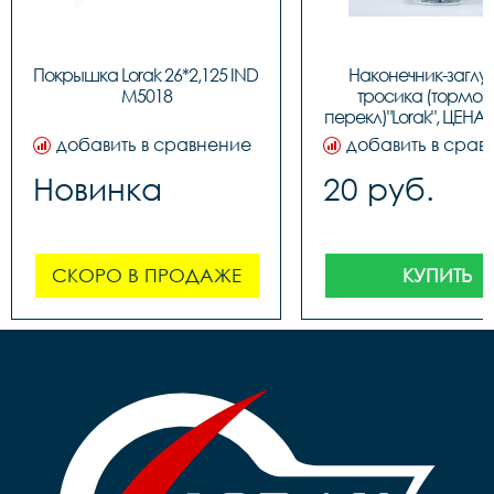
Покрышка Lorak 26*2,125 IND 
Наконечник-заглу
M5018
тросика (тормозн
перекл)"Lorak", ЦЕНА З
(100шт в бутылк
добавить в сравнение
добавить в срав
Новинка
20 руб.
СКОРО В ПРОДАЖЕ
КУПИТЬ