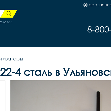
сравнени
летовый/Белый 13р (на рост 130-148)
8-800
ртизаторы
22-4 сталь в Ульяновс