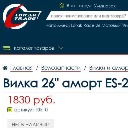
Ваш город:
Ульяновск
Например: Lorak Race 26 Матовый Фио
каталог товаров
Главная
Велозапчасти
Вилки и амо
/
/
Вилка 26" аморт ES-2
1830 руб.
артикул: 10510
НЕТ В НАЛИЧИИ