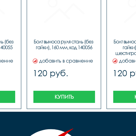
ь (без 
Болт выноса руля сталь (без 
Болт вынос
140055
гайки), 160 мм, код 140056
гайки)
шестигра
нение
добавить в сравнение
добави
120 руб.
120 р
КУПИТЬ