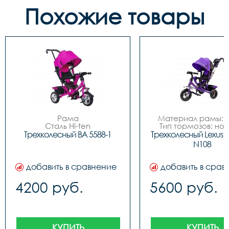
Похожие товары
Рама

Материал рамы: с
Сталь Hi-ten

Тип тормозов: нож
Вес пользователя

Диаметр колес: 
Трехколесный BA 5588-1
Трехколесный Lexus Tri
до 30 кг

Обод	N/A

N108
Возраст

Вилка	Жесткая

От 9 месяцев до 3 лет

Колеса

добавить в сравнение
добавить в срав
Пластиковые

Тип

4200 руб.
5600 руб.
Детские трехколесные

Производитель

Китай

Размер Упаковка Ширина, 
см

70

КУПИТЬ
КУПИТЬ