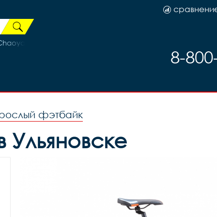
сравнени
 Chaoyang
8-800
зрослый фэтбайк
 в Ульяновске