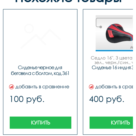
Седло 16", 3 цвета (
зел., черн./син., ч
красн.), NEW MO
Сиденье черное для 
Сиденье 16 индия 3
беговела с болтом, код 361
добавить в сравнение
добавить в срав
100 руб.
400 руб.
КУПИТЬ
КУПИТЬ