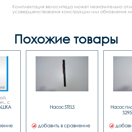
Комплектация велосипеда может незначительно отлич
усовершенствования конструкции или обновления моде
Похожие товары
й, 
., с 
ым 
АШКА 
Насос STELS
Насос пла
с 
S295-
м
нение
добавить в сравнение
добави