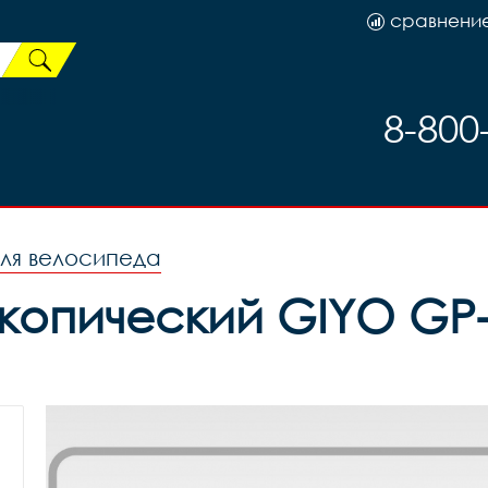
сравнени
8-800
ля велосипеда
опический GIYO GP-0