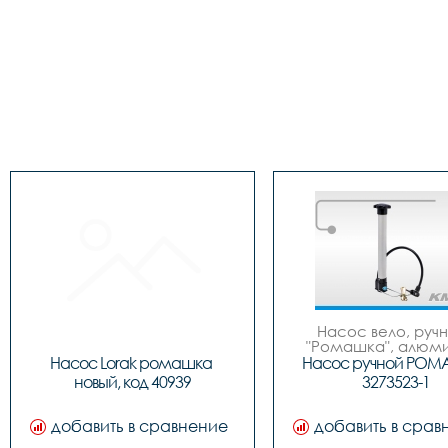
Насос вело, ручно
"Ромашка", алюмин
обратным толст
Насос Lorak ромашка 
Насос ручной РОМ
штоком, шланг 
новый, код 40939
3273523-1
наконечнико
добавить в сравнение
добавить в срав