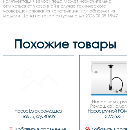
Комплектация велосипеда может незначительно
отличаться от указанной в случае технического
усовершенствования конструкции или обновления
модели. Цена на товар актуальна до 2026.08.09 15:47
Похожие товары
Насос вело, ручно
"Ромашка", алюмин
обратным толст
Насос Lorak ромашка 
Насос ручной РОМ
штоком, шланг 
новый, код 40939
3273523-1
наконечнико
добавить в сравнение
добавить в срав