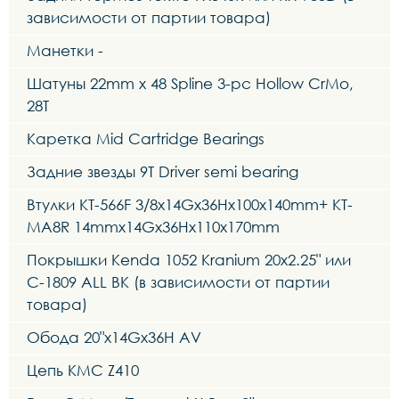
зависимости от партии товара)
Манетки -
Шатуны 22mm x 48 Spline 3-pc Hollow CrMo,
28T
Каретка Mid Cartridge Bearings
Задние звезды 9T Driver semi bearing
Втулки KT-566F 3/8x14Gx36Hx100x140mm+ KT-
MA8R 14mmx14Gx36Hx110x170mm
Покрышки Kenda 1052 Kranium 20x2.25" или
C-1809 ALL BK (в зависимости от партии
товара)
Обода 20"x14Gx36H AV
Цепь KMC Z410