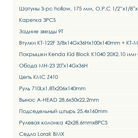
Шатуны 3-pc hollow, 175 мм, O.P.C 1/2“x1/8”x
Каретка 3PCS
Задние звезды 9Т
Втулки KT-122F 3/8x14Gx36Hx100x140mm + K
Покрышки Kenda Kid Block K1040 20X2.10 или 
Обода MH-23 20"x14Gx36H
Цепь KMC Z410
Руль 710Lx1.8Tx206x140mm
Вынос A-HEAD 28.6x50x22.2mm
Подседельный штырь 25.4x160mm
Рулевая колонка 42x28.6mmx8PCS
Седло Lorak BMX