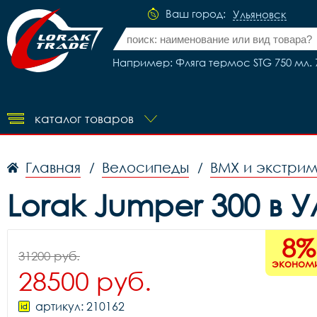
Ваш город:
Ульяновск
Например: Фляга термос STG 750 мл. 
каталог товаров
Главная
Велосипеды
BMX и экстри
/
/
Lorak Jumper 300 в 
8%
31200 руб.
эконом
28500 руб.
артикул: 210162