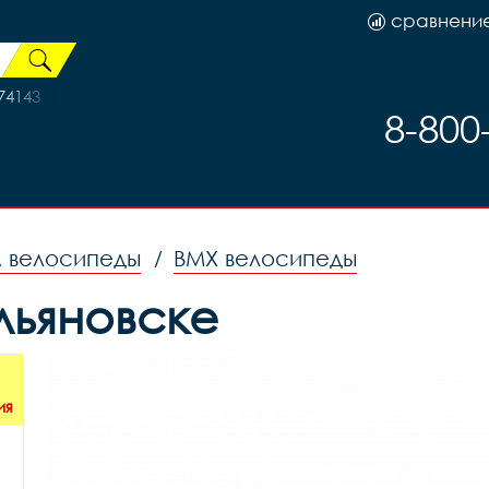
сравнени
74143
8-800
м велосипеды
BMX велосипеды
/
Ульяновске
ия