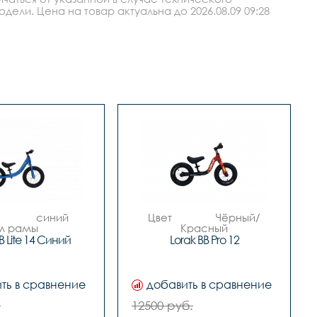
ли. Цена на товар актуальна до 2026.08.09 09:28
Цвет 		Чёрный/
рамы 		
Красный

алюминиевый 
Материал рамы 		
B Lite 14 Синий
Lorak BB Pro 12
сплав

ALLOY алюминиевый 
сплав

сплав

Вилка 		алюминиевый 
 скоростей 		
сплав

ть в сравнение
добавить в сравнение
1

Количество скоростей 		
переключатель 		
1

.
12500 руб.
-

Передний переключатель 		