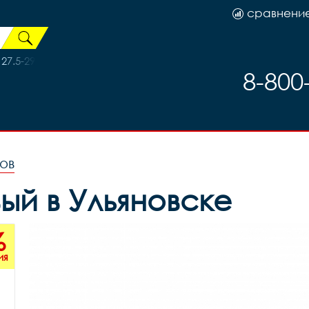
сравнени
27.5-29 X94992
8-800
ов
овый в Ульяновске
%
ия