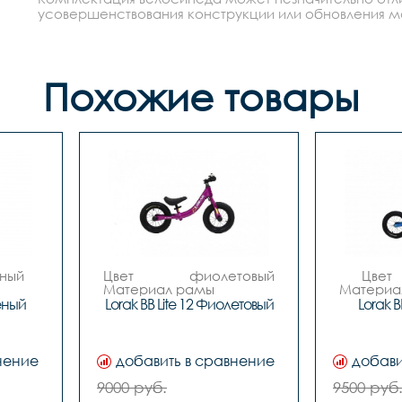
усовершенствования конструкции или обновления моде
Похожие товары
Цвет 		фиолетовый

Цвет 		синий

Материал рамы 		
Материал 
ый 
ALLOY алюминиевый 
ALLOY 
лёный
Lorak BB Lite 12 Фиолетовый
Lorak B
сплав

Вилка 		алюминиевый 
Вилка 		алюминиевый 
сплав

 		
Количество скоростей 		
Количество
нение
добавить в сравнение
добави
1

ель 		
Передний переключатель 		
Передний 
9000 руб.
9500 руб
-
