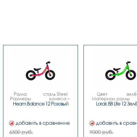
Рама		сталь Steel

Цвет 		зелёный

Размеры		колеса – 
Материал рамы 		
12”

ALLOY алюминиев
Heam Balance 12 Розовый
Lorak BB Lite 12 Зе
Цвета		Розовый

сплав

Вилка		сталь

Вилка 		алюминиевый 
Задний переключатель		
сплав

-

Количество скоростей
добавить в сравнение
добавить в срав
Передний переключатель		
1

-

Передний переключат
6500 руб.
9000 руб.
Манетки		-

-
