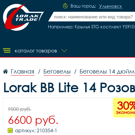
Ваш город:
Ульяновск
Например: Крылья STG косплект YS910 
каталог товаров
Главная
Беговелы
Беговелы 14 дюйм
/
/
Lorak BB Lite 14 Роз
30
9500 руб.
эконом
6600 руб.
артикул: 210354-1