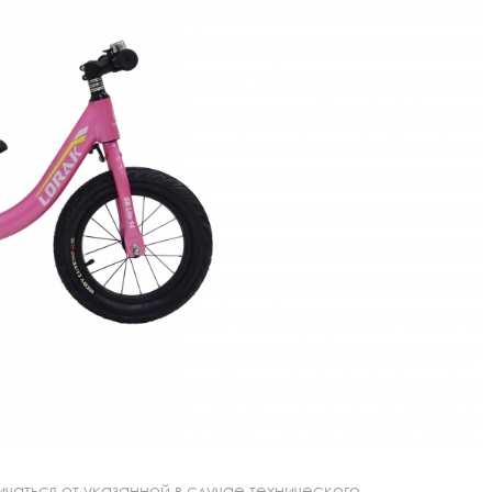
аться от указанной в случае технического