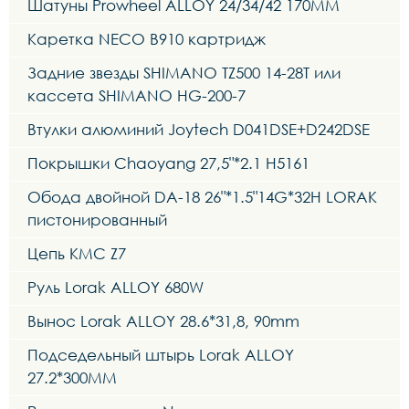
Шатуны Prowheel ALLOY 24/34/42 170MM
Каретка NECO B910 картридж
Задние звезды SHIMANO TZ500 14-28T или
кассета SHIMANO HG-200-7
Втулки алюминий Joytech D041DSE+D242DSE
Покрышки Chaoyang 27,5"*2.1 H5161
Обода двойной DA-18 26"*1.5"14G*32H LORAK
пистонированный
Цепь KMC Z7
Руль Lorak ALLOY 680W
Вынос Lorak ALLOY 28.6*31,8, 90mm
Подседельный штырь Lorak ALLOY
27.2*300MM