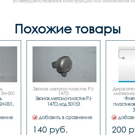
усовершенствования конструкции или обновления моде
Похожие товары
 
Звонок метало-пластик PJ-
Держатель
SH-001

147D

материал 
 код. 50153
 
Звонок метало-пластик PJ-
Фляг
H-001, 
147D, код 50153
пластиков
3
нение
добавить в сравнение
добави
140 руб.
200 р