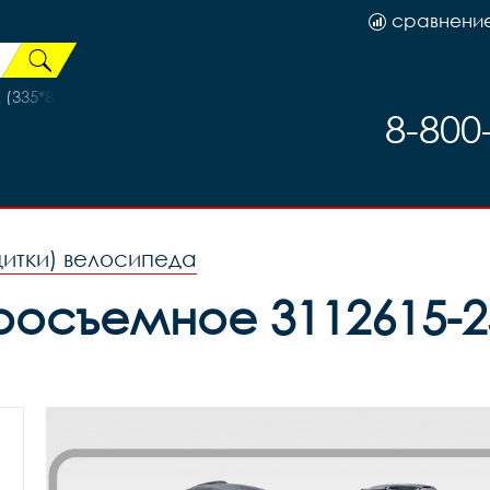
сравнени
 (335*86*15) коричневое дерево с сиденьем и двойным вес
8-800
щитки) велосипеда
осъемное 3112615-25