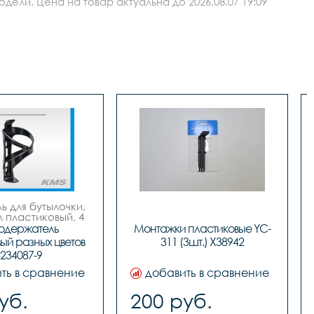
ли. Цена на товар актуальна до 2026.08.07 19:09
 для бутылочки, 
пластиковый, 4 
цвета.
одержатель 
Монтажки пластиковые YC-
ый разных цветов 
311 (3шт.) Х38942
234087-9
ть в сравнение
добавить в сравнение
уб.
200 руб.