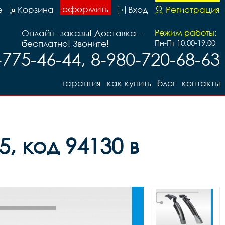
оформить
е
Корзина
Вход
Регистрация
Онлайн- заказы! Доставка -
Режим работы:
бесплатно! Звоните!
Пн-Пт 10.00-19.00
лом, код 78940
-775-46-44, 8-980-720-68-63
гарантия
как купить
блог
контакты
, код 94130 в