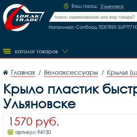
Ваш город:
Ульяновск
Например: Сапборд TIDETREK SUPTT71K
каталог товаров
Главная
Велоаксессуары
Крылья (
/
/
Крыло пластик быстр
Ульяновске
1570 руб.
артикул: 94130